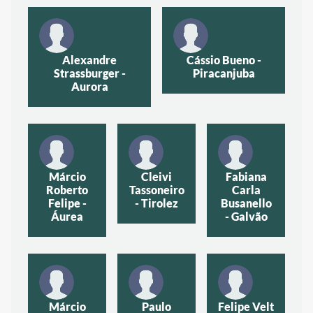
Alexandre
Cássio Bueno -
Strassburger -
Piracanjuba
Aurora
Márcio
Cleivi
Fabiana
Roberto
Tassoneiro
Carla
Felipe -
- Tirolez
Busanello
Áurea
- Galvão
Márcio
Paulo
Felipe Velt