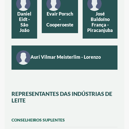
Daniel
Evair Porsch
José
Eidt -
-
Baldoíno
São
Cooperoeste
França -
João
Piracanjuba
Auri Vilmar Meisterlim - Lorenzo
REPRESENTANTES DAS INDÚSTRIAS DE
LEITE
CONSELHEIROS SUPLENTES