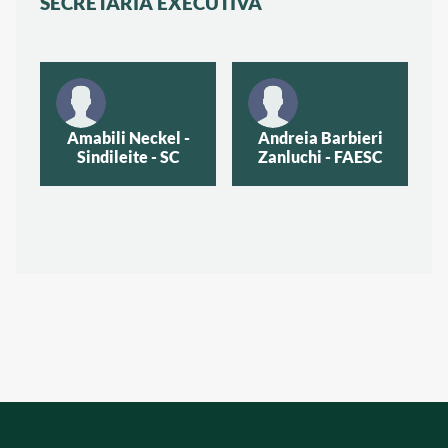
SECRETARIA EXECUTIVA
Amabili Neckel -
Andreia Barbieri
Sindileite - SC
Zanluchi - FAESC