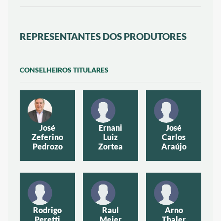
REPRESENTANTES DOS PRODUTORES
CONSELHEIROS TITULARES
José
Ernani
José
Zeferino
Luiz
Carlos
Pedrozo
Zortea
Araújo
Rodrigo
Raul
Arno
Peretti
Meier
Thaler