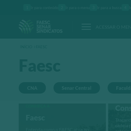
1
Ir para conteúdo
2
Ir para o menu
3
Ir para a busca
4
I
ACESSAR O ME
INÍCIO
FAESC
Faesc
CNA
Senar Central
Facul
CONHEÇA A
Cons
Faesc
Traçand
cadeia 
Entenda como o FAESC atua no
catarin