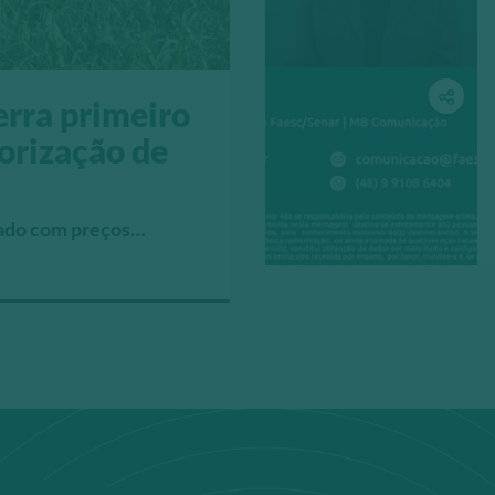
erra primeiro
orização de
tado com preços
ara machos e R$ 15,47