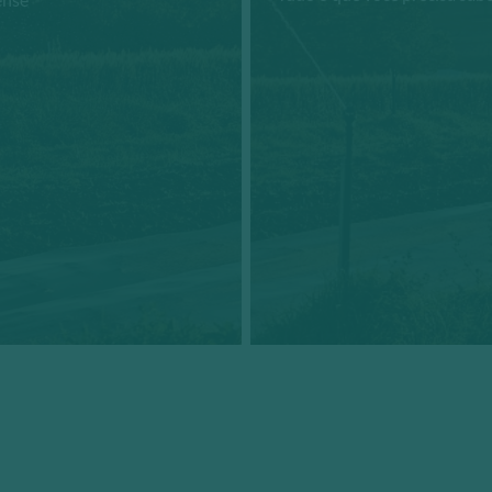
Conheça +
Conheça +