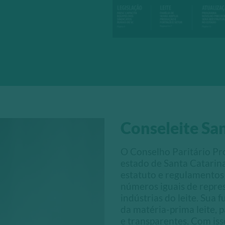
Conseleite Sa
O Conselho Paritário Pro
estado de Santa Catarina
estatuto e regulamentos
números iguais de repres
indústrias do leite. Sua 
da matéria-prima leite, p
e transparentes. Com isso