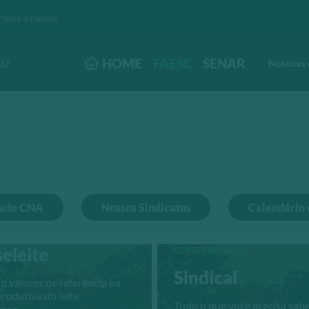
r para o rodapé
HOME
FAESC
SENAR
NU
Notícias 
dade CNA
Nossos Sindicatos
Calendário 
eleite
CONTRIBUIÇÃO
Sindical
o valores de referência na
produtiva do leite
Tudo o que você precisa sab
ense