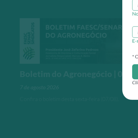
No
E-
* 
Boletim do Agronegócio | 07/
Cl
7 de agosto 2026
Confira o boletim desta sexta-feira (07/08).