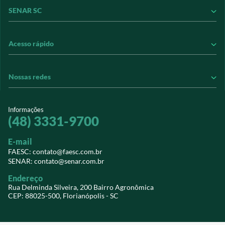
SENAR SC
Conseleite
Contribuição Sindical
Conheça o SENAR
Acesso rápido
Informações Jurídicas
Conheça nossos treinamentos
Informativos
Revistas
Perguntas Frequentes
Nossas redes
Leiloeiros
Transparência e Prestação de Contas
Extranet
Sindicatos
Vídeos
Notícias do agro
sistemafaesc.com.br
Informações
Vídeos
Credenciamento PJ
Revistas
(48) 3331-9700
@sistemafaescsenar
Download
SIGESNET WEB
E-mail
Faesc
EaD Senar/SC
Contato
FAESC: contato@faesc.com.br
SENAR: contato@senar.com.br
Senar
Eventos
Endereço
Webmail
Rua Delminda Silveira, 200 Bairro Agronômica
CEP: 88025-500, Florianópolis - SC