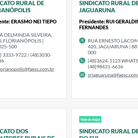
ICATO RURAL DE
SINDICATO RURAL D
IANÓPOLIS
JAGUARUNA
ente: ERASMO NEI TIEPO
Presidente: RUI GERALD
FERNANDES
A DELMINDA SILVEIRA,
0, FLORIANÓPOLIS |
RUA ERNESTO LACOM
025-500
420, JAGUARUNA | 88
000
) 3333-9722 / (48)3030-
36
(48)3624-1123 WHAT
(48)98431-6636
lorianopolis@faesc.com.br
srjaguaruna@faesc.com
Vale do Itajaí
ICATO DOS
SINDICATO RURAL DE