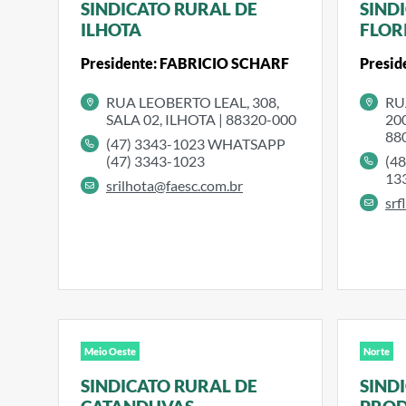
SINDICATO RURAL DE
SIND
ILHOTA
FLOR
Presidente: FABRICIO SCHARF
Presid
RUA LEOBERTO LEAL, 308,
RU
SALA 02, ILHOTA | 88320-000
20
88
(47) 3343-1023 WHATSAPP
(47) 3343-1023
(48
13
srilhota@faesc.com.br
srf
Meio Oeste
Norte
SINDICATO RURAL DE
SIND