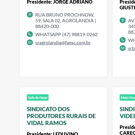
Presidente: JORGE ADRIANO
Presi
GIUST
RUA BRUNO PROCHNOW,
59, SALA 02, AGROLANDIA |
AV
88420-000
34
88
WHATSAPP (47) 98819-0262
WH
sragrolandia@faesc.com.br
srb
Vale do Itajaí
Meio Oes
SINDICATO DOS
SIND
PRODUTORES RURAIS DE
VIDE
VIDAL RAMOS
Presi
CARE
Presidente: LEDUVINO