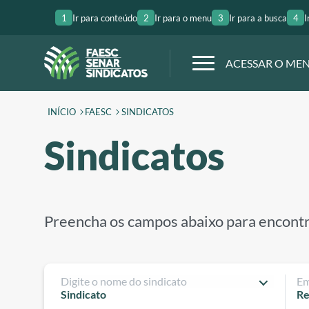
1
Ir para conteúdo
2
Ir para o menu
3
Ir para a busca
4
I
ACESSAR O ME
INÍCIO
FAESC
SINDICATOS
Sindicatos
Preencha os campos abaixo para encontr
Digite o nome do sindicato
Em
Sindicato
Re