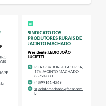
Sul
E
SINDICATO DOS
PRODUTORES RURAIS DE
JACINTO MACHADO
PP
Presidente: LEDIO JOÃO
LUCIETTI
EIRO
GIS |
RUA GOV. JORGE LACERDA,
176, JACINTO MACHADO |
TSAPP
88950-000
(48)99161-4269
.br
srjacintomachado@faesc.com.
br