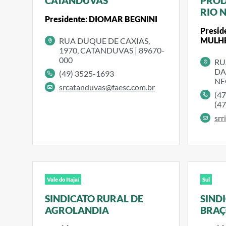
CATANDUVAS
PROD
RIO 
Presidente: DIOMAR BEGNINI
Presi
MULH
RUA DUQUE DE CAXIAS,
1970, CATANDUVAS | 89670-
000
RU
DA
(49) 3525-1693
NE
srcatanduvas@faesc.com.br
(4
(4
srr
Vale do Itajaí
Sul
SINDICATO RURAL DE
SIND
AGROLANDIA
BRAÇ