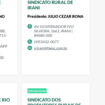
E
SINDICATO RURAL DE
IRANI
INO
Presidente: JULIO CEZAR BONA
AV. GOVERNADOR IVO
BE,
SILVEIRA, 1661, IRANI |
715-
89680-000
(49)3432-0077
SAPP
srirani@faesc.com.br
.br
Extremo Oeste
 RIO
SINDICATO DOS