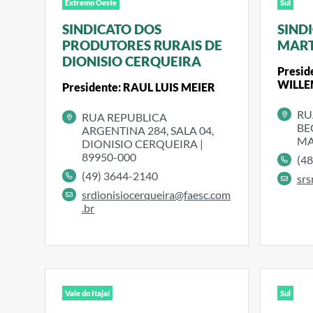
Extremo Oeste
Sul
SINDICATO DOS
SIND
PRODUTORES RURAIS DE
MAR
DIONISIO CERQUEIRA
Presid
WILL
Presidente: RAUL LUIS MEIER
RU
RUA REPUBLICA
BE
ARGENTINA 284, SALA 04,
MA
DIONISIO CERQUEIRA |
89950-000
(4
(49) 3644-2140
srs
srdionisiocerqueira@faesc.com
.br
Vale do Itajaí
Sul