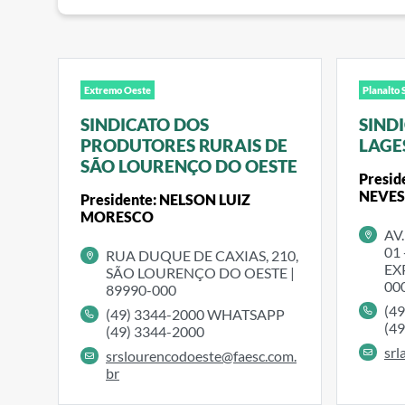
Extremo Oeste
Planalto 
SINDICATO DOS
SIND
PRODUTORES RURAIS DE
LAGE
SÃO LOURENÇO DO OESTE
Presi
NEVE
Presidente: NELSON LUIZ
MORESCO
AV
01
RUA DUQUE DE CAXIAS, 210,
EX
SÃO LOURENÇO DO OESTE |
00
89990-000
(4
(49) 3344-2000 WHATSAPP
(4
(49) 3344-2000
srl
srslourencodoeste@faesc.com.
br