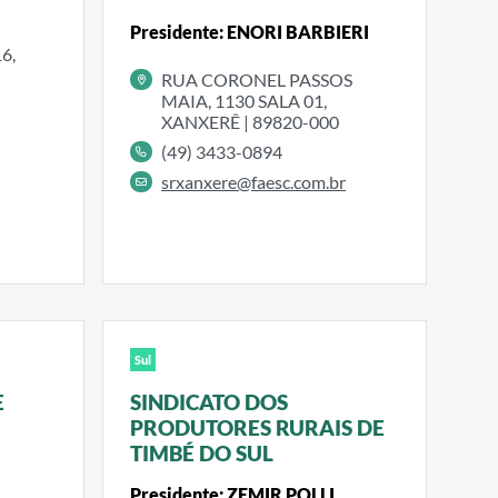
Presidente: ENORI BARBIERI
6,
RUA CORONEL PASSOS
MAIA, 1130 SALA 01,
XANXERÊ | 89820-000
(49) 3433-0894
srxanxere@faesc.com.br
Sul
E
SINDICATO DOS
PRODUTORES RURAIS DE
TIMBÉ DO SUL
Presidente: ZEMIR POLLI