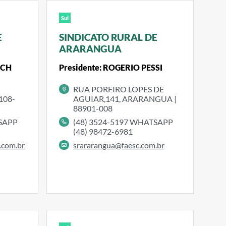
Sul
E
SINDICATO RURAL DE
ARARANGUA
SCH
Presidente: ROGERIO PESSI
RUA PORFIRO LOPES DE
108-
AGUIAR,141, ARARANGUA |
88901-008
TSAPP
(48) 3524-5197 WHATSAPP
(48) 98472-6981
.com.br
srararangua@faesc.com.br