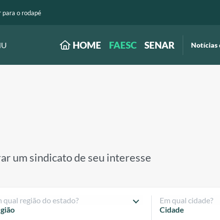
r para o rodapé
HOME
FAESC
SENAR
NU
Notícias 
ar um sindicato de seu interesse
 qual região do estado?
Em qual cidade?
gião
Cidade