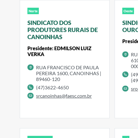
Norte
Oeste
SINDICATO DOS
SIND
PRODUTORES RURAIS DE
OURO
CANOINHAS
Presid
Presidente: EDMILSON LUIZ
VERKA
RU
61
00
RUA FRANCISCO DE PAULA
PEREIRA 1600, CANOINHAS |
(4
89460-120
(4
(47)3622-4650
sro
srcanoinhas@faesc.com.br