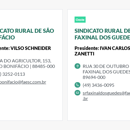
Oeste
ICATO RURAL DE SÃO
SINDICATO RURAL D
FÁCIO
FAXINAL DOS GUEDE
ente: VILSO SCHNEIDER
Presidente: IVAN CARLO
ZANETTI
A DO AGRICULTOR, 153,
O BONIFÁCIO | 88485-000
RUA 30 DE OUTUBRO 
FAXINAL DOS GUEDES
8) 3252-0113
89694-000
bonifacio@faesc.com.br
(49) 3436-0095
srfaxinaldosguedes@fa
.br