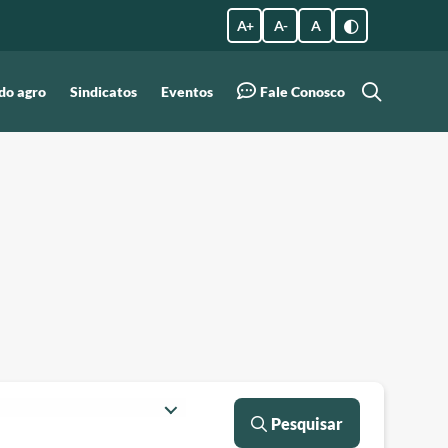
A +
A -
A
do agro
Sindicatos
Eventos
Fale Conosco
Pesquisar