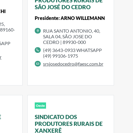
PRODUTORES RURAIS DE
SÃO JOSÉ DO CEDRO
CHI
Presidente: ARNO WILLEMANN
5,
 89160-
RUA SANTO ANTONIO, 40,
SALA 04, SÃO JOSE DO
CEDRO | 89930-000
TSAPP
(49) 3643-0933 WHATSAPP
(49) 99106-1975
r
srsjosedocedro@faesc.com.br
Oeste
E
SINDICATO DOS
PRODUTORES RURAIS DE
XANXERÊ