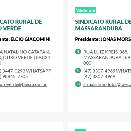
Vale do Itajaí
ICATO RURAL DE
SINDICATO RURAL D
 VERDE
MASSARANDUBA
ente: ELCIO GIACOMINI
Presidente: JONAS MOR
A NATALINO CATAPAN,
RUA LUIZ KREIS, 368,
0, OURO VERDE | 89.834-
MASSARANDUBA | 89
0
000
9) 3447-0293 WHATSAPP
(47) 3307-4969 WHA
9) 98845-7705
(47) 3307-4969
uroverde@faesc.com.br
srmassaranduba@faesc