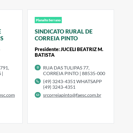
Planalto Serrano
E
SINDICATO RURAL DE
S
CORREIA PINTO
S
Presidente: JUCELI BEATRIZ M.
BATISTA
791,
RUA DAS TULIPAS 77,
 |
CORREIA PINTO | 88535-000
(49) 3243-4351 WHATSAPP
(49) 3243-4351
srcorreiapinto@faesc.com.br
esc.com