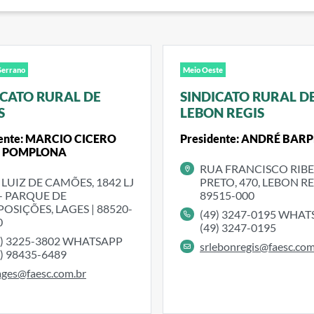
Serrano
Meio Oeste
ICATO RURAL DE
SINDICATO RURAL D
S
LEBON REGIS
dente: MARCIO CICERO
Presidente: ANDRÉ BAR
S POMPLONA
RUA FRANCISCO RIB
. LUIZ DE CAMÕES, 1842 LJ
PRETO, 470, LEBON RE
 - PARQUE DE
89515-000
POSIÇÕES, LAGES | 88520-
(49) 3247-0195 WHA
0
(49) 3247-0195
9) 3225-3802 WHATSAPP
srlebonregis@faesc.com
9) 98435-6489
ages@faesc.com.br