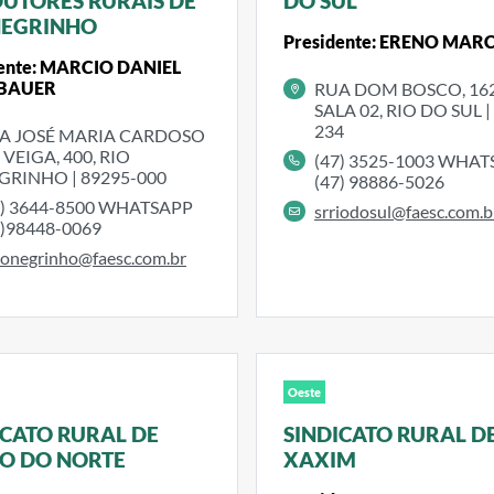
UTORES RURAIS DE
DO SUL
NEGRINHO
Presidente: ERENO MAR
dente: MARCIO DANIEL
BAUER
RUA DOM BOSCO, 162
SALA 02, RIO DO SUL |
234
A JOSÉ MARIA CARDOSO
 VEIGA, 400, RIO
(47) 3525-1003 WHA
GRINHO | 89295-000
(47) 98886-5026
7) 3644-8500 WHATSAPP
srriodosul@faesc.com.b
7)98448-0069
ionegrinho@faesc.com.br
Oeste
ICATO RURAL DE
SINDICATO RURAL D
O DO NORTE
XAXIM