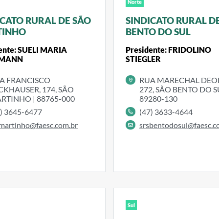
Norte
ICATO RURAL DE SÃO
SINDICATO RURAL D
TINHO
BENTO DO SUL
ente: SUELI MARIA
Presidente: FRIDOLINO
EMANN
STIEGLER
A FRANCISCO
RUA MARECHAL DEO
CKHAUSER, 174, SÃO
272, SÃO BENTO DO SU
RTINHO | 88765-000
89280-130
8) 3645-6477
(47) 3633-4644
martinho@faesc.com.br
srsbentodosul@faesc.c
Sul