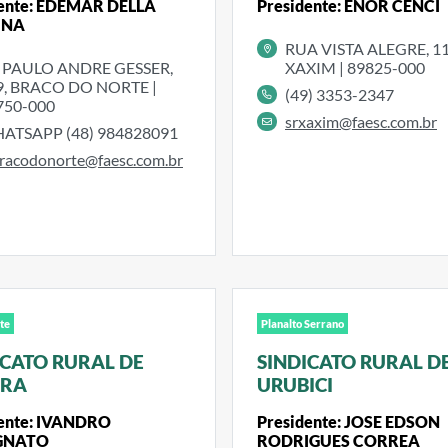
dente: EDEMAR DELLA
Presidente: ENOR CENCI
INA
RUA VISTA ALEGRE, 11
. PAULO ANDRE GESSER,
XAXIM | 89825-000
9, BRACO DO NORTE |
(49) 3353-2347
750-000
srxaxim@faesc.com.br
ATSAPP (48) 984828091
racodonorte@faesc.com.br
te
Planalto Serrano
ICATO RURAL DE
SINDICATO RURAL D
IRA
URUBICI
dente: IVANDRO
Presidente: JOSE EDSON
GNATO
RODRIGUES CORREA