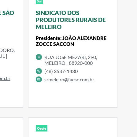
Sul
E SÃO
SINDICATO DOS
PRODUTORES RURAIS DE
MELEIRO
Presidente: JOÃO ALEXANDRE
ZOCCE SACCON
DORO,
L |
RUA JOSÉ MEZARI, 290,
MELEIRO | 88920-000
(48) 3537-1430
om.br
srmeleiro@faesc.com.br
Oeste