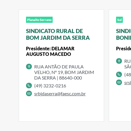
Planalto Serrano
Sul
SINDICATO RURAL DE
SIND
BOM JARDIM DA SERRA
BONI
Presidente: DELAMAR
Presid
AUGUSTO MACEDO
RU
RUA ANTÃO DE PAULA
SÃ
VELHO, Nº 19, BOM JARDIM
(4
DA SERRA | 88640-000
srs
(49) 3232-0216
srbjdaserra@faesc.com.br