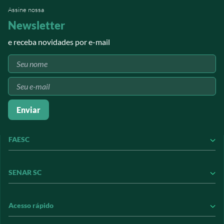
vida.
Assine nossa
Newsletter
e receba novidades por e-mail
Enviar
FAESC
Conheça a FAESC
SENAR SC
Conseleite
Contribuição Sindical
Conheça o SENAR
Acesso rápido
Informações Jurídicas
Conheça nossos treinamentos