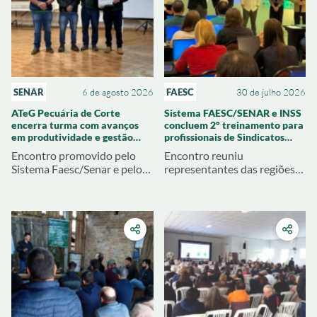
SENAR
6 de agosto 2026
FAESC
30 de julho 2026
ATeG Pecuária de Corte
Sistema FAESC/SENAR e INSS
encerra turma com avanços
concluem 2º treinamento para
em produtividade e gestão
profissionais de Sindicatos
rural
Rurais de SC
Encontro promovido pelo
Encontro reuniu
Sistema Faesc/Senar e pelo
representantes das regiões
Sindicato Rural de Joaçaba
Oeste, Meio Oeste e
apresentou resultados
Extremo Oeste para
técnicos e econômicos
atualização sobre legislação
alcançados pelas
previdenciária e benefícios
propriedades atendidas
rurais