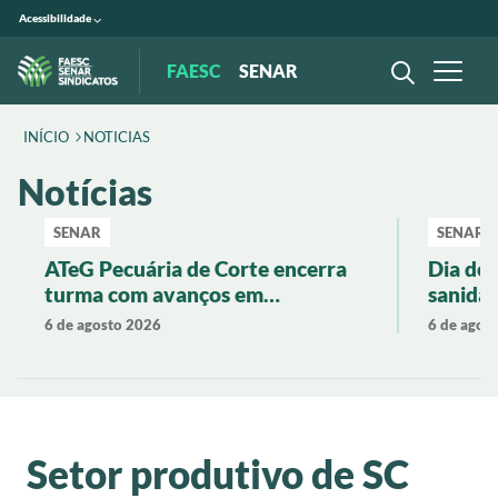
Acessibilidade
FAESC
SENAR
INÍCIO
NOTICIAS
Notícias
SENAR
SENAR
ATeG Pecuária de Corte encerra
Dia de
turma com avanços em
sanidad
produtividade e gestão rural
pecuári
6 de agosto 2026
6 de agos
Setor produtivo de SC