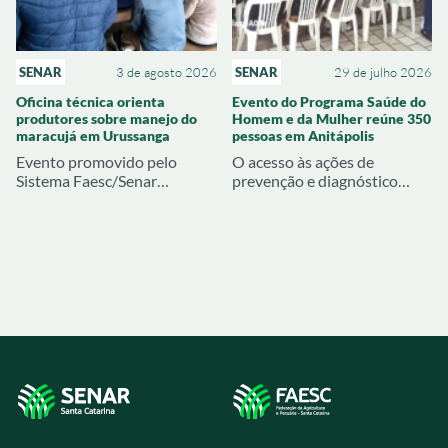
SENAR
3 de agosto 2026
SENAR
29 de julho 2026
Oficina técnica orienta
Evento do Programa Saúde do
produtores sobre manejo do
Homem e da Mulher reúne 350
maracujá em Urussanga
pessoas em Anitápolis
Evento promovido pelo
O acesso às ações de
Sistema Faesc/Senar
prevenção e diagnóstico
abordou produção de mudas,
precoce mobilizaram
pré-plantio e estratégias
inúmeras famílias rurais em
para reduzir problemas na
Anitápolis. O Programa
próxima safra
Saúde do Homem e Saúde da
Mulher, promovido pelo
Sistema Faesc/Senar em
parceria com o Sindicato
Rural de Tubarão, reuniu
cerca de 350 participantes
em uma programação que
contou com exames
preventivos, palestras e
orientações sobre saúde,
segurança e qualidade de