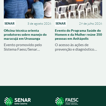
SENAR
3 de agosto 2026
SENAR
29 de julho 2026
Oficina técnica orienta
Evento do Programa Saúde do
produtores sobre manejo do
Homem e da Mulher reúne 350
maracujá em Urussanga
pessoas em Anitápolis
Evento promovido pelo
O acesso às ações de
Sistema Faesc/Senar
prevenção e diagnóstico
abordou produção de mudas,
precoce mobilizaram
pré-plantio e estratégias
inúmeras famílias rurais em
para reduzir problemas na
Anitápolis. O Programa
próxima safra
Saúde do Homem e Saúde da
Mulher, promovido pelo
Sistema Faesc/Senar em
parceria com o Sindicato
Rural de Tubarão, reuniu
cerca de 350 participantes
em uma programação que
contou com exames
preventivos, palestras e