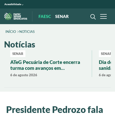
Acessibilidade
FAESC
SENAR
INÍCIO
NOTICIAS
Notícias
SENAR
SENAR
ATeG Pecuária de Corte encerra
Dia de
turma com avanços em
sanidad
produtividade e gestão rural
pecuári
6 de agosto 2026
6 de agos
Presidente Pedrozo fala