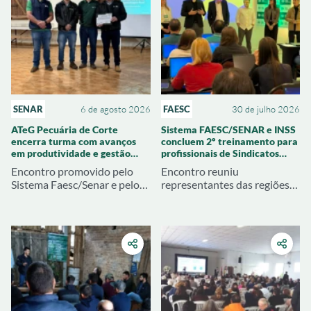
SENAR
6 de agosto 2026
FAESC
30 de julho 2026
ATeG Pecuária de Corte
Sistema FAESC/SENAR e INSS
encerra turma com avanços
concluem 2º treinamento para
em produtividade e gestão
profissionais de Sindicatos
rural
Rurais de SC
Encontro promovido pelo
Encontro reuniu
Sistema Faesc/Senar e pelo
representantes das regiões
Sindicato Rural de Joaçaba
Oeste, Meio Oeste e
apresentou resultados
Extremo Oeste para
técnicos e econômicos
atualização sobre legislação
alcançados pelas
previdenciária e benefícios
propriedades atendidas
rurais