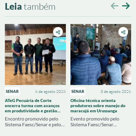
Leia
também
SENAR
6 de agosto 2026
SENAR
3 de agosto 2026
ATeG Pecuária de Corte
Oficina técnica orienta
encerra turma com avanços
produtores sobre manejo do
em produtividade e gestão
maracujá em Urussanga
rural
Encontro promovido pelo
Evento promovido pelo
Sistema Faesc/Senar e pelo
Sistema Faesc/Senar
Sindicato Rural de Joaçaba
abordou produção de mudas,
apresentou resultados
pré-plantio e estratégias