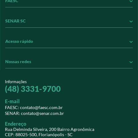
FAESC
Conheça a FAESC
SENAR SC
Conseleite
Contribuição Sindical
Conheça o SENAR
Acesso rápido
Informações Jurídicas
Conheça nossos treinamentos
Informativos
Revistas
Perguntas Frequentes
Nossas redes
Leiloeiros
Transparência e Prestação de Contas
Extranet
Sindicatos
Vídeos
Notícias do agro
sistemafaesc.com.br
Informações
Vídeos
Credenciamento PJ
Revistas
(48) 3331-9700
@sistemafaescsenar
Download
SIGESNET WEB
E-mail
Faesc
EaD Senar/SC
Contato
FAESC: contato@faesc.com.br
SENAR: contato@senar.com.br
Senar
Eventos
Endereço
Webmail
Rua Delminda Silveira, 200 Bairro Agronômica
CEP: 88025-500, Florianópolis - SC