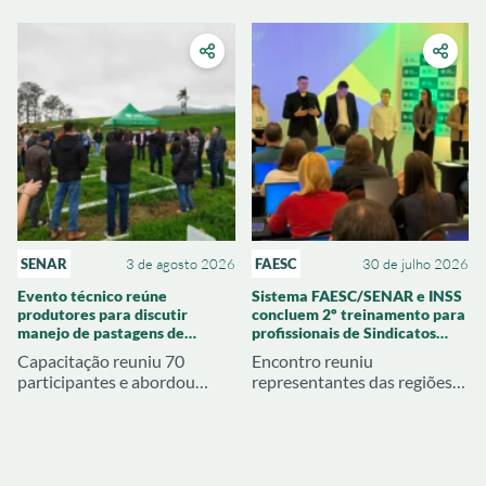
técnicos e econômicos
para reduzir problemas na
alcançados pelas
próxima safra
propriedades atendidas
SENAR
3 de agosto 2026
FAESC
30 de julho 2026
Evento técnico reúne
Sistema FAESC/SENAR e INSS
produtores para discutir
concluem 2º treinamento para
manejo de pastagens de
profissionais de Sindicatos
inverno em Braço do Norte
Rurais de SC
Capacitação reuniu 70
Encontro reuniu
participantes e abordou
representantes das regiões
cultivares de aveia e azevém,
Oeste, Meio Oeste e
adubação, correção do solo e
Extremo Oeste para
manejo dos piquetes
atualização sobre legislação
previdenciária e benefícios
rurais