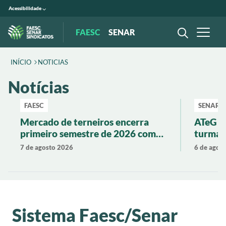
Acessibilidade
FAESC
SENAR
INÍCIO
NOTICIAS
Notícias
FAESC
SENAR
Mercado de terneiros encerra
ATeG P
primeiro semestre de 2026 com
turma 
valorização de 19% em Santa
produti
7 de agosto 2026
6 de agos
Catarina
Sistema Faesc/Senar