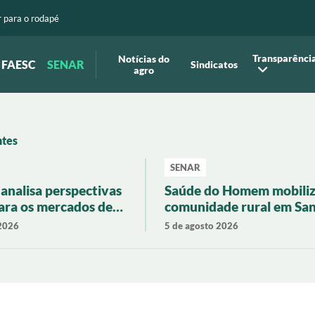
r para o rodapé
Transparência
Notícias do
FAESC
SENAR
Sindicatos
agro
ntes
SENAR
analisa perspectivas
Saúde do Homem mobili
para os mercados de
comunidade rural em Sa
leite
Rosa de Lima
 2026
5 de agosto 2026