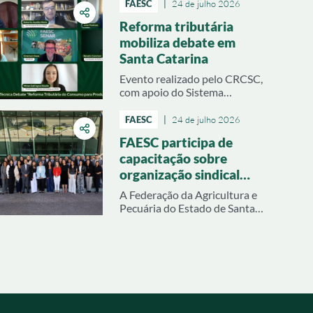
FAESC
|
24 de julho 2026
Reforma tributária
mobiliza debate em
Santa Catarina
Evento realizado pelo CRCSC,
com apoio do Sistema
CNA/Faesc/Senar reuniu
especialistas para esclarecer os
FAESC
|
24 de julho 2026
impactos das novas regras
FAESC participa de
fiscais sobre o agronegócio
capacitação sobre
organização sindical
patronal rural
A Federação da Agricultura e
promovida pela CNA
Pecuária do Estado de Santa
Catarina (Faesc) esteve
representada na capacitação
sobre organização sindical
patronal rural, realizada na
quarta e quinta-feira, dias 21 e
22 de julho, em Brasília. A
programação foi promovida