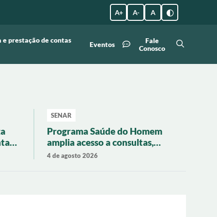
A +
A -
A
 e prestação de contas
Fale
Eventos
Conosco
SENAR
za
Programa Saúde do Homem
nta
amplia acesso a consultas,
exames e vacinação em
4 de agosto 2026
Imbituba