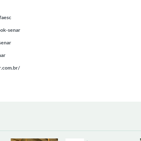
-faesc
book-senar
csenar
nar
r.com.br/