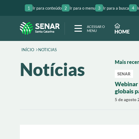
1
Ir para conteúdo
2
Ir para o menu
3
Ir para a busca
4
I
ACESSAR O
MENU
HOME
INÍCIO
NOTICIAS
Notícias
Mais rece
SENAR
Webinar 
globais 
carnes e 
5 de agosto