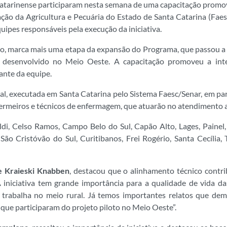
atarinense participaram nesta semana de uma capacitação promov
ção da Agricultura e Pecuária do Estado de Santa Catarina (Faes
uipes responsáveis pela execução da iniciativa.
do, marca mais uma etapa da expansão do Programa, que passou a 
to desenvolvido no Meio Oeste. A capacitação promoveu a inte
rante da equipe.
, executada em Santa Catarina pelo Sistema Faesc/Senar, em parc
fermeiros e técnicos de enfermagem, que atuarão no atendimento a 
di, Celso Ramos, Campo Belo do Sul, Capão Alto, Lages, Painel,
 São Cristóvão do Sul, Curitibanos, Frei Rogério, Santa Cecília,
e Kraieski Knabben
, destacou que o alinhamento técnico contr
A iniciativa tem grande importância para a qualidade de vida das
trabalha no meio rural. Já temos importantes relatos que de
s que participaram do projeto piloto no Meio Oeste”.