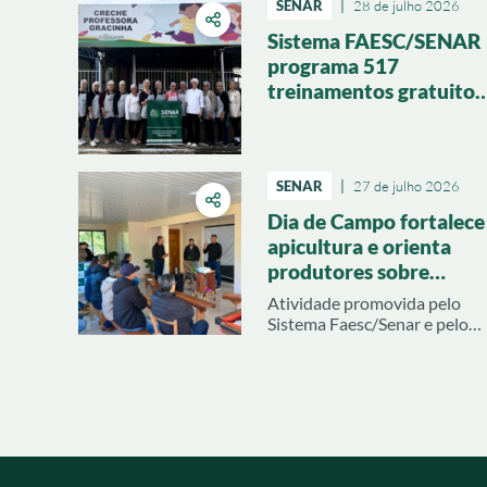
SENAR
|
28 de julho 2026
Sistema FAESC/SENAR
programa 517
treinamentos gratuitos
para agosto em todo o
Estado
SENAR
|
27 de julho 2026
Dia de Campo fortalece
apicultura e orienta
produtores sobre
formação de pasto
Atividade promovida pelo
apícola
Sistema Faesc/Senar e pelo
Sindicato dos Produtores
Rurais de São Lourenço do
Oeste, com o apoio do
Sindicato Rural de Galvão,
contou com orientações
técnicas e demonstrações
práticas