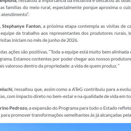
amplona
, ressaltou a importância da iniciativa e destacou as boa
as famílias do meio rural, especialmente porque aproxima o c
e atendimento”.
,
Stephanye Fanton
, a próxima etapa contempla as visitas de 
equipe de trabalho aos representantes dos produtores rurais,
isitas iniciam no mês de junho de 2026.
das ações são positivas. “Toda a equipe está muito bem alinhada 
rograma. Estamos contentes por poder chegar aos nossos produtor
ais valoroso dentro da propriedade: a vida de quem produz. ”
nluchi
, ressaltou que, assim como a ATeG contribuiu para a evol
ias, com impacto direto no bem-estar e na qualidade de vida em to
erino Pedrozo
, a expansão do Programa para todo o Estado reflete
l para promover transformações semelhantes às já alcançadas pela 