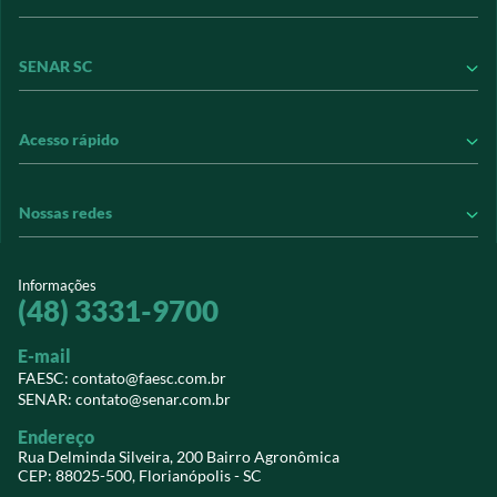
Conheça a FAESC
SENAR SC
Conseleite
Contribuição Sindical
Conheça o SENAR
Acesso rápido
Informações Jurídicas
Conheça nossos treinamentos
Informativos
Revistas
Perguntas Frequentes
Nossas redes
Leiloeiros
Transparência e Prestação de Contas
Extranet
Sindicatos
Vídeos
Notícias do agro
sistemafaesc.com.br
Informações
Vídeos
Credenciamento PJ
Revistas
(48) 3331-9700
@sistemafaescsenar
Download
SIGESNET WEB
E-mail
Faesc
EaD Senar/SC
Contato
FAESC: contato@faesc.com.br
SENAR: contato@senar.com.br
Senar
Eventos
Endereço
Webmail
Rua Delminda Silveira, 200 Bairro Agronômica
CEP: 88025-500, Florianópolis - SC