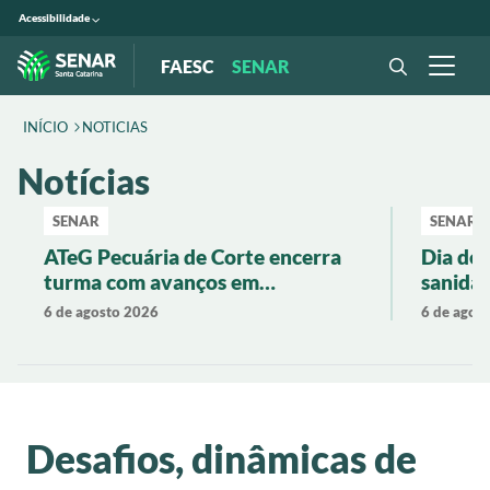
Acessibilidade
FAESC
SENAR
INÍCIO
NOTICIAS
Notícias
SENAR
SENAR
ATeG Pecuária de Corte encerra
Dia de
turma com avanços em
sanidad
produtividade e gestão rural
pecuári
6 de agosto 2026
6 de agos
Desafios, dinâmicas de