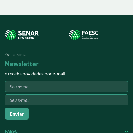
Sistema Faesc/Senar em
parceria com o Sindicato
Rural de Tubarão, reuniu
cerca de 350 participantes
em uma programação que
contou com exames
preventivos, palestras e
orientações sobre saúde,
segurança e qualidade de
vida.
Assine nossa
Newsletter
e receba novidades por e-mail
Enviar
FAESC