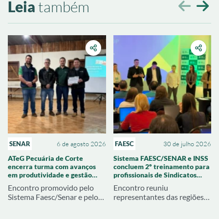
Leia
também
SENAR
6 de agosto 2026
FAESC
30 de julho 2026
ATeG Pecuária de Corte
Sistema FAESC/SENAR e INSS
encerra turma com avanços
concluem 2º treinamento para
em produtividade e gestão
profissionais de Sindicatos
rural
Rurais de SC
Encontro promovido pelo
Encontro reuniu
Sistema Faesc/Senar e pelo
representantes das regiões
Sindicato Rural de Joaçaba
Oeste, Meio Oeste e
apresentou resultados
Extremo Oeste para