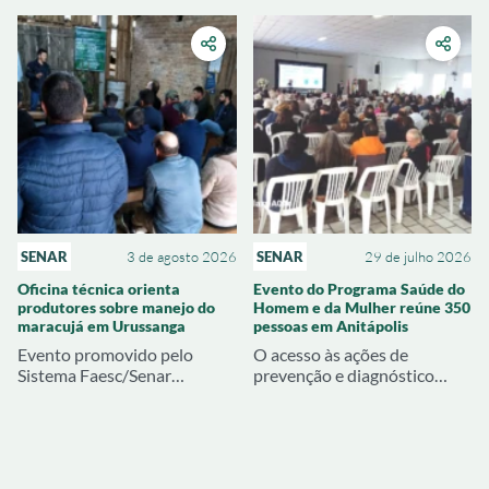
técnicos e econômicos
atualização sobre legislação
alcançados pelas
previdenciária e benefícios
propriedades atendidas
rurais
SENAR
3 de agosto 2026
SENAR
29 de julho 2026
Oficina técnica orienta
Evento do Programa Saúde do
produtores sobre manejo do
Homem e da Mulher reúne 350
maracujá em Urussanga
pessoas em Anitápolis
Evento promovido pelo
O acesso às ações de
Sistema Faesc/Senar
prevenção e diagnóstico
abordou produção de mudas,
precoce mobilizaram
pré-plantio e estratégias
inúmeras famílias rurais em
para reduzir problemas na
Anitápolis. O Programa
próxima safra
Saúde do Homem e Saúde da
Mulher, promovido pelo