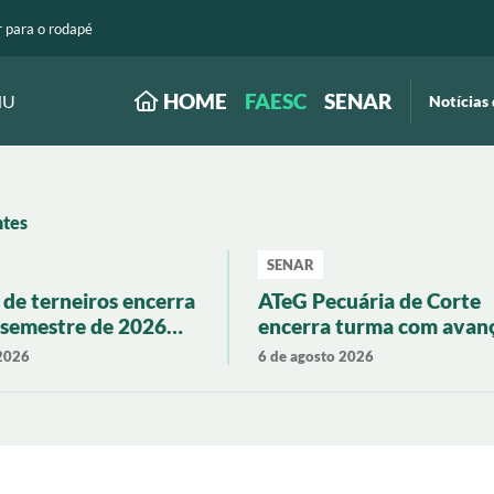
r para o rodapé
HOME
FAESC
SENAR
NU
Notícias 
ntes
SENAR
de terneiros encerra
ATeG Pecuária de Corte
 semestre de 2026
encerra turma com avan
rização de 19% em
em produtividade e gest
 2026
6 de agosto 2026
tarina
rural