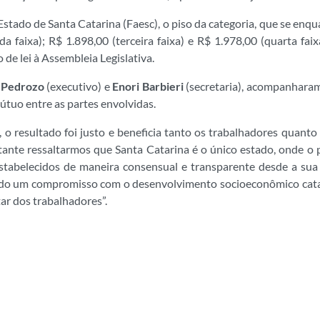
tado de Santa Catarina (Faesc), o piso da categoria, que se enqua
nda faixa); R$ 1.898,00 (terceira faixa) e R$ 1.978,00 (quarta f
de lei à Assembleia Legislativa.
n Pedrozo
(executivo) e
Enori Barbieri
(secretaria), acompanharam
tuo entre as partes envolvidas.
, o resultado foi justo e beneficia tanto os trabalhadores quan
ante ressaltarmos que Santa Catarina é o único estado, onde o 
 estabelecidos de maneira consensual e transparente desde a sua
ndo um compromisso com o desenvolvimento socioeconômico catar
ar dos trabalhadores”.