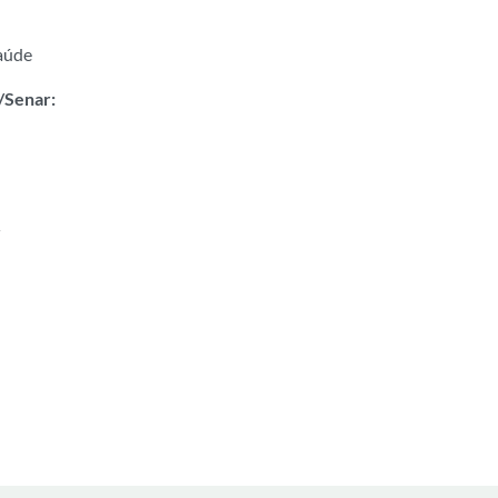
saúde
/Senar:
r