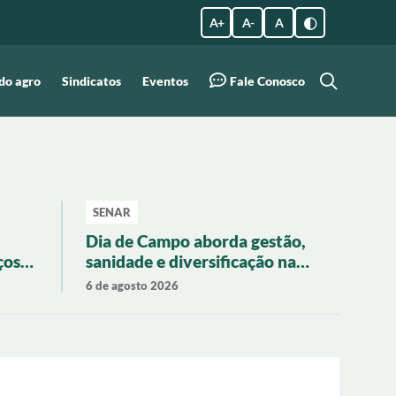
A +
A -
A
do agro
Sindicatos
Eventos
Fale Conosco
SENAR
Dia de Campo aborda gestão,
ços
sanidade e diversificação na
ão
pecuária regional
6 de agosto 2026