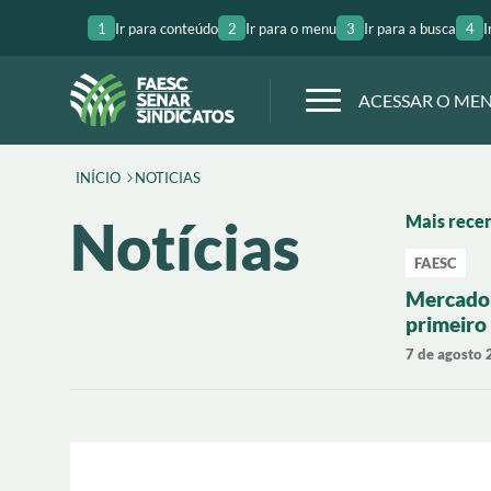
1
Ir para conteúdo
2
Ir para o menu
3
Ir para a busca
4
I
ACESSAR O ME
INÍCIO
NOTICIAS
Notícias
Mais rece
FAESC
Mercado 
primeiro
com valo
7 de agosto
Santa Ca