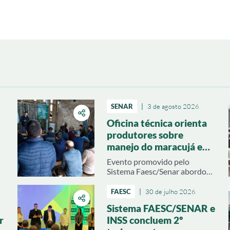
SENAR
|
3 de agosto 2026
Oficina técnica orienta
produtores sobre
manejo do maracujá em
Urussanga
Evento promovido pelo
Sistema Faesc/Senar abordou
produção de mudas, pré-
plantio e estratégias para
FAESC
|
30 de julho 2026
reduzir problemas na próxima
Sistema FAESC/SENAR e
es
safra
r
INSS concluem 2º