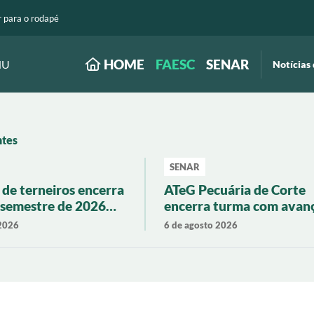
r para o rodapé
HOME
FAESC
SENAR
NU
Notícias 
ntes
SENAR
de terneiros encerra
ATeG Pecuária de Corte
 semestre de 2026
encerra turma com avan
rização de 19% em
em produtividade e gest
 2026
6 de agosto 2026
tarina
rural