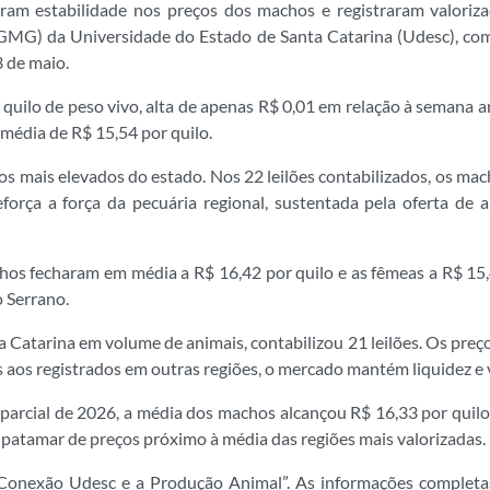
ram estabilidade nos preços dos machos e registraram valoriz
MG) da Universidade do Estado de Santa Catarina (Udesc), co
3 de maio.
quilo de peso vivo, alta de apenas R$ 0,01 em relação à semana 
 média de R$ 15,54 por quilo.
s mais elevados do estado. Nos 22 leilões contabilizados, os ma
rça a força da pecuária regional, sustentada pela oferta de
os fecharam em média a R$ 16,42 por quilo e as fêmeas a R$ 15,4
o Serrano.
ta Catarina em volume de animais, contabilizou 21 leilões. Os pre
es aos registrados em outras regiões, o mercado mantém liquidez e
arcial de 2026, a média dos machos alcançou R$ 16,33 por quilo
patamar de preços próximo à média das regiões mais valorizadas.
Conexão Udesc e a Produção Animal”. As informações completas