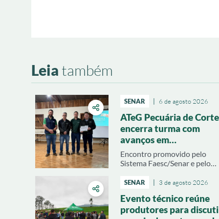
Leia
também
SENAR
|
6 de agosto 2026
ATeG Pecuária de Corte
encerra turma com
avanços em
produtividade e gestão
Encontro promovido pelo
rural
Sistema Faesc/Senar e pelo
Sindicato Rural de Joaçaba
apresentou resultados
SENAR
|
3 de agosto 2026
técnicos e econômicos
Evento técnico reúne
alcançados pelas propriedad
produtores para discuti
atendidas