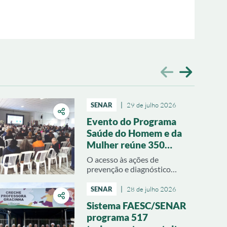
SENAR
|
29 de julho 2026
Evento do Programa
Saúde do Homem e da
Mulher reúne 350
pessoas em Anitápolis
O acesso às ações de
prevenção e diagnóstico
precoce mobilizaram inúmeras
famílias rurais em Anitápolis. O
SENAR
|
28 de julho 2026
Programa Saúde do Homem e
Sistema FAESC/SENAR
Saúde da Mulher, promovido
programa 517
pelo Sistema Faesc/Senar em
parceria com o Sindicato Rural