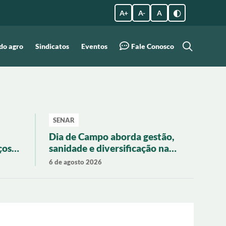
A +
A -
A
do agro
Sindicatos
Eventos
Fale Conosco
SENAR
Dia de Campo aborda gestão,
ços
sanidade e diversificação na
ão
pecuária regional
6 de agosto 2026