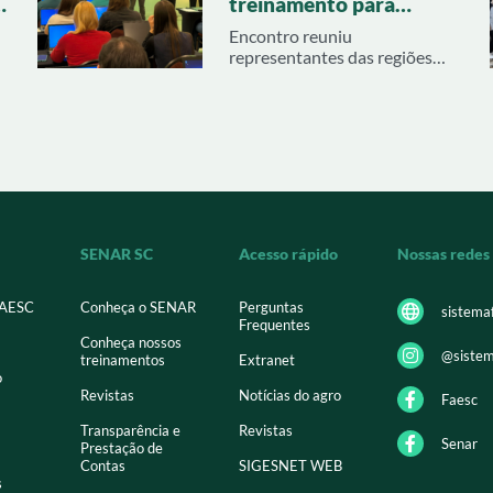
e
treinamento para
profissionais de
Encontro reuniu
Sindicatos Rurais de SC
representantes das regiões
Oeste, Meio Oeste e Extremo
Oeste para atualização sobre
legislação previdenciária e
benefícios rurais
SENAR SC
Acesso rápido
Nossas redes
FAESC
Conheça o SENAR
Perguntas
sistema
Frequentes
Conheça nossos
@sistem
treinamentos
Extranet
o
Revistas
Notícias do agro
Faesc
Transparência e
Revistas
Senar
Prestação de
Contas
SIGESNET WEB
s