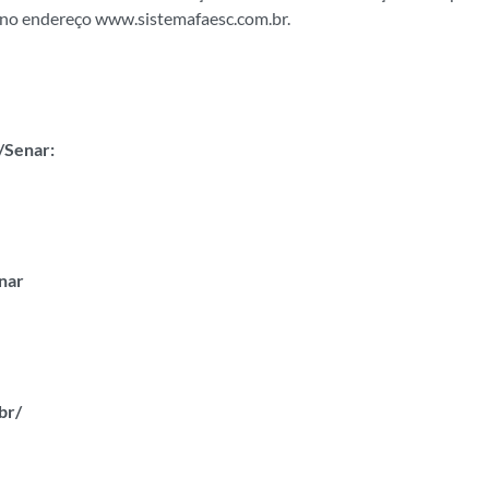
 no endereço
www.sistemafaesc.com.br
.
c/Senar:
enar
br/