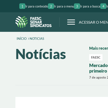
1
Ir para conteúdo
2
Ir para o menu
3
Ir para a busca
4
I
ACESSAR O ME
INÍCIO
NOTICIAS
Notícias
Mais rece
FAESC
Mercado 
primeiro
com valo
7 de agosto
Santa Ca