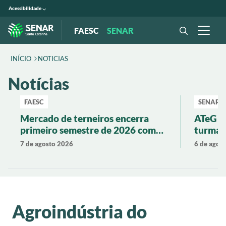
Acessibilidade
FAESC
SENAR
INÍCIO
NOTICIAS
Notícias
FAESC
SENAR
Mercado de terneiros encerra
ATeG P
primeiro semestre de 2026 com
turma 
valorização de 19% em Santa
produti
7 de agosto 2026
6 de agos
Catarina
Agroindústria do