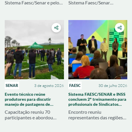
Sistema Faesc/Senar e pelo
Sistema Faesc/Senar
Sindicato Rural de Joaçaba
abordou produção de mudas,
apresentou resultados
pré-plantio e estratégias
técnicos e econômicos
para reduzir problemas na
alcançados pelas
próxima safra
propriedades atendidas
SENAR
3 de agosto 2026
FAESC
30 de julho 2026
Evento técnico reúne
Sistema FAESC/SENAR e INSS
produtores para discutir
concluem 2º treinamento para
manejo de pastagens de
profissionais de Sindicatos
inverno em Braço do Norte
Rurais de SC
Capacitação reuniu 70
Encontro reuniu
participantes e abordou
representantes das regiões
cultivares de aveia e azevém,
Oeste, Meio Oeste e
adubação, correção do solo e
Extremo Oeste para