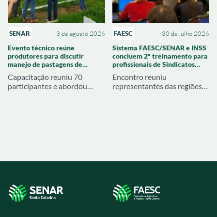
SENAR
3 de agosto 2026
FAESC
30 de julho 2026
Evento técnico reúne
Sistema FAESC/SENAR e INSS
produtores para discutir
concluem 2º treinamento para
manejo de pastagens de
profissionais de Sindicatos
inverno em Braço do Norte
Rurais de SC
Capacitação reuniu 70
Encontro reuniu
participantes e abordou
representantes das regiões
cultivares de aveia e azevém,
Oeste, Meio Oeste e
adubação, correção do solo e
Extremo Oeste para
manejo dos piquetes
atualização sobre legislação
previdenciária e benefícios
rurais