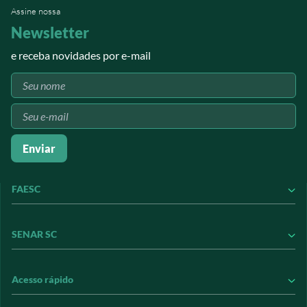
Assine nossa
Newsletter
e receba novidades por e-mail
Enviar
FAESC
Conheça a FAESC
SENAR SC
Conseleite
Contribuição Sindical
Conheça o SENAR
Acesso rápido
Informações Jurídicas
Conheça nossos treinamentos
Informativos