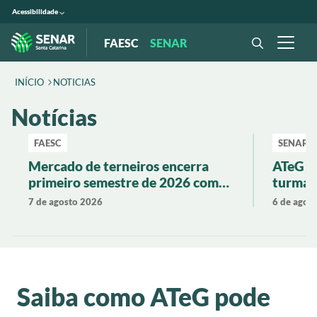
Acessibilidade
FAESC
SENAR
INÍCIO
NOTICIAS
Notícias
FAESC
SENAR
Mercado de terneiros encerra
ATeG P
primeiro semestre de 2026 com
turma 
valorização de 19% em Santa
produti
7 de agosto 2026
6 de agos
Catarina
Saiba como ATeG pode