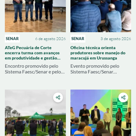
SENAR
6 de agosto 2026
SENAR
3 de agosto 2026
ATeG Pecuária de Corte
Oficina técnica orienta
encerra turma com avanços
produtores sobre manejo do
em produtividade e gestão
maracujá em Urussanga
rural
Encontro promovido pelo
Evento promovido pelo
Sistema Faesc/Senar e pelo
Sistema Faesc/Senar
Sindicato Rural de Joaçaba
abordou produção de mudas,
apresentou resultados
pré-plantio e estratégias
técnicos e econômicos
para reduzir problemas na
alcançados pelas
próxima safra
propriedades atendidas