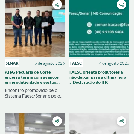
SENAR
6 de agosto 2026
FAESC
4 de agosto 2026
ATeG Pecuária de Corte
FAESC orienta produtores a
encerra turma com avanços
não deixar para a última hora
em produtividade e gestão
a Declaração do ITR
rural
Encontro promovido pelo
Sistema Faesc/Senar e pelo
Sindicato Rural de Joaçaba
apresentou resultados
técnicos e econômicos
alcançados pelas
propriedades atendidas