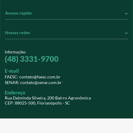
Contribuição Sindical
Conheça o SENAR
Acesso rápido
Informações Jurídicas
Conheça nossos treinamentos
Informativos
Revistas
Perguntas Frequentes
Nossas redes
Leiloeiros
Transparência e Prestação de Contas
Extranet
Sindicatos
Vídeos
Notícias do agro
sistemafaesc.com.br
Informações
Vídeos
Credenciamento PJ
Revistas
(48) 3331-9700
@sistemafaescsenar
Download
SIGESNET WEB
E-mail
Faesc
EaD Senar/SC
Contato
FAESC: contato@faesc.com.br
SENAR: contato@senar.com.br
Senar
Eventos
Endereço
Webmail
Rua Delminda Silveira, 200 Bairro Agronômica
CEP: 88025-500, Florianópolis - SC
© FAESC 2026 - TODOS OS DIREITOS RESERVADOS