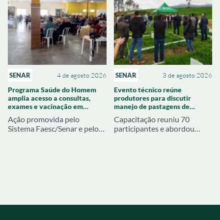
SENAR
4 de agosto 2026
SENAR
3 de agosto 2026
Programa Saúde do Homem
Evento técnico reúne
amplia acesso a consultas,
produtores para discutir
exames e vacinação em
manejo de pastagens de
Imbituba
inverno em Braço do Norte
Ação promovida pelo
Capacitação reuniu 70
Sistema Faesc/Senar e pelo
participantes e abordou
Sindicato Rural de Imaruí
cultivares de aveia e azevém,
reuniu produtores, familiares
adubação, correção do solo e
e lideranças em uma
manejo dos piquetes
programação dedicada à
prevenção e à qualidade de
vida