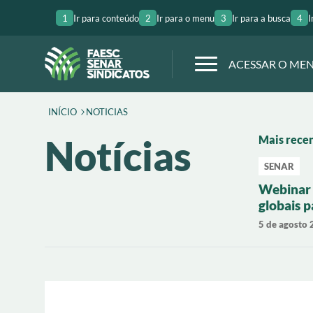
1
Ir para conteúdo
2
Ir para o menu
3
Ir para a busca
4
I
ACESSAR O ME
INÍCIO
NOTICIAS
Notícias
Mais rece
SENAR
Webinar 
globais 
carnes e 
5 de agosto