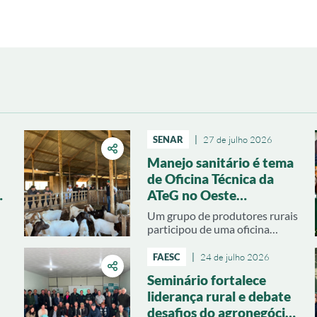
SENAR
|
27 de julho 2026
Manejo sanitário é tema
de Oficina Técnica da
ATeG no Oeste
catarinense
Um grupo de produtores rurais
participou de uma oficina
técnica sobre manejo sanitário
de caprinos, realizada na
FAESC
|
24 de julho 2026
propriedade de Silvio
Seminário fortalece
Bortoletti, na Linha Pelotas,
liderança rural e debate
interior de Arabutã, no Oeste
catarinense. A atividade
desafios do agronegócio