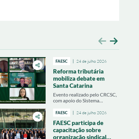
FAESC
|
24 de julho 2026
Reforma tributária
mobiliza debate em
Santa Catarina
Evento realizado pelo CRCSC,
com apoio do Sistema
CNA/Faesc/Senar reuniu
especialistas para esclarecer os
FAESC
|
24 de julho 2026
impactos das novas regras
FAESC participa de
fiscais sobre o agronegócio
capacitação sobre
organização sindical