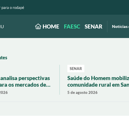
r para o rodapé
HOME
FAESC
SENAR
NU
Notícias 
ntes
SENAR
analisa perspectivas
Saúde do Homem mobili
para os mercados de
comunidade rural em Sa
leite
Rosa de Lima
 2026
5 de agosto 2026