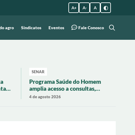
A +
A -
A
do agro
Sindicatos
Eventos
Fale Conosco
SENAR
za
Programa Saúde do Homem
nta
amplia acesso a consultas,
exames e vacinação em
4 de agosto 2026
Imbituba