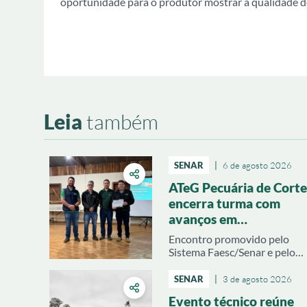
oportunidade para o produtor mostrar a qualidade de
Leia
também
SENAR
|
6 de agosto 2026
ATeG Pecuária de Corte
encerra turma com
avanços em
produtividade e gestão
Encontro promovido pelo
rural
Sistema Faesc/Senar e pelo
Sindicato Rural de Joaçaba
apresentou resultados
SENAR
|
3 de agosto 2026
técnicos e econômicos
Evento técnico reúne
alcançados pelas propriedad