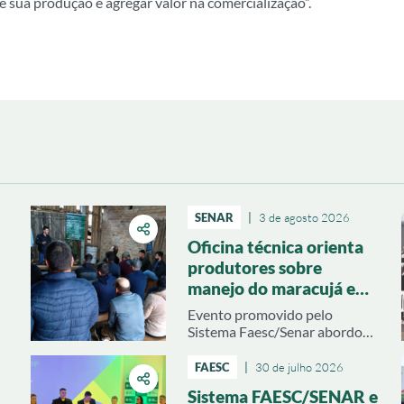
 sua produção e agregar valor na comercialização”.
SENAR
|
3 de agosto 2026
Oficina técnica orienta
produtores sobre
manejo do maracujá em
Urussanga
Evento promovido pelo
Sistema Faesc/Senar abordou
produção de mudas, pré-
plantio e estratégias para
FAESC
|
30 de julho 2026
reduzir problemas na próxima
Sistema FAESC/SENAR e
es
safra