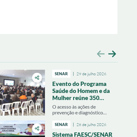
SENAR
|
29 de julho 2026
Evento do Programa
Saúde do Homem e da
Mulher reúne 350
pessoas em Anitápolis
O acesso às ações de
prevenção e diagnóstico
precoce mobilizaram inúmeras
famílias rurais em Anitápolis. O
SENAR
|
28 de julho 2026
Programa Saúde do Homem e
Sistema FAESC/SENAR
Saúde da Mulher, promovido