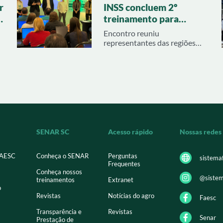
r
INSS concluem 2º
e
treinamento para
profissionais de
Encontro reuniu
Sindicatos Rurais de SC
representantes das regiões
Oeste, Meio Oeste e Extremo
Oeste para atualização sobre
legislação previdenciária e
benefícios rurais
SENAR SC
Acesso rápido
Nossas redes
FAESC
Conheça o SENAR
Perguntas
sistema
Frequentes
Conheça nossos
@sistem
treinamentos
Extranet
o
Revistas
Notícias do agro
Faesc
Transparência e
Revistas
Senar
Prestação de