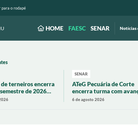
r para o rodapé
HOME
FAESC
SENAR
NU
Notícias 
ntes
SENAR
de terneiros encerra
ATeG Pecuária de Corte
 semestre de 2026
encerra turma com avan
rização de 19% em
em produtividade e gest
 2026
6 de agosto 2026
tarina
rural