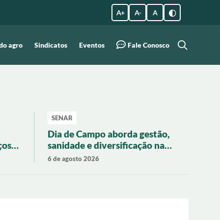
A +
A -
A
do agro
Sindicatos
Eventos
Fale Conosco
SENAR
Dia de Campo aborda gestão,
ços
sanidade e diversificação na
ão
pecuária regional
6 de agosto 2026