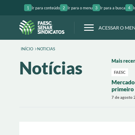
1
Ir para conteúdo
2
Ir para o menu
3
Ir para a busca
4
I
ACESSAR O ME
INÍCIO
NOTICIAS
Notícias
Mais rece
FAESC
Mercado 
primeiro
com valo
7 de agosto
Santa Ca