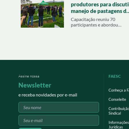
produtores para discuti
atendidas
manejo de pastagens d
inverno em Braço do
Capacitação reuniu 70
Norte
participantes e abordou
cultivares de aveia e azevém,
adubação, correção do solo e
manejo dos piquetes
Assine nossa
FAESC
Newsletter
Conheça a 
e receba novidades por e-mail
Conseleite
Contribuiçã
Sindical
Informações
Jurídicas