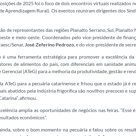
posições de 2025 foi o foco de dois encontros virtuais realizado
 de Aprendizagem Rural). Os eventos reuniram dirigentes dos Sindi
o de representantes das regiões Planalto Serrano, Sul, Planalto N
 oeste e meio-oeste. Coordenados pelo vice-presidente de finan
Faesc/Senar,
José Zeferino Pedrozo
, e do vice-presidente de secr
 é uma ferramenta estratégica para promover a excelência da 
tores de alimentos do país, com diferenciais em sanidade animal
e Gerencial (ATeG) para a melhoria da produtividade, gestão e re
a ATeG para a pecuária catarinense e frisou que o estado já é r
 abatidos pela indústria frigorífica são novilhos precoces e sup
atarina”, afirmou.
elência amplia as oportunidades de negócios nas feiras. “Esse é 
resultados econômicos”.
ainda, sobre o bom momento na pecuária e falou sobre os result